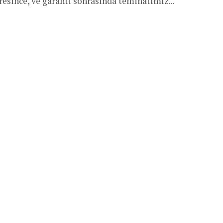
esince, ve garanti sonrasında teminatımız...