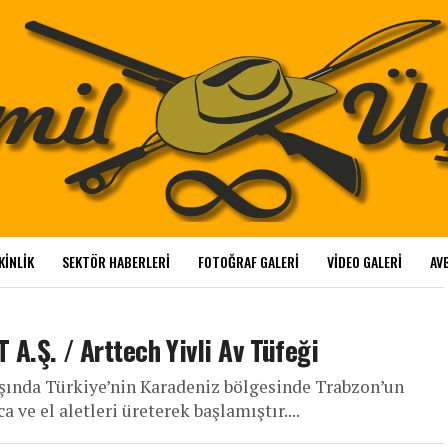
KINLIK
SEKTÖR HABERLERI
FOTOĞRAF GALERI
VIDEO GALERI
AVB
.Ş. / Arttech Yivli Av Tüfeği
başında Türkiye’nin Karadeniz bölgesinde Trabzon’un
 ve el aletleri üreterek başlamıştır....