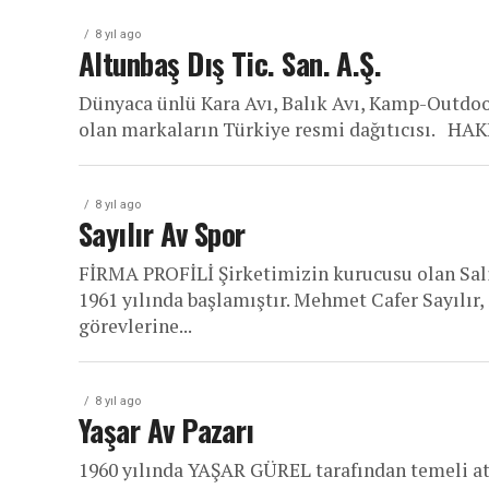
8 yıl ago
Altunbaş Dış Tic. San. A.Ş.
Dünyaca ünlü Kara Avı, Balık Avı, Kamp-Outdoor
olan markaların Türkiye resmi dağıtıcısı. HAKK
8 yıl ago
Sayılır Av Spor
FİRMA PROFİLİ Şirketimizin kurucusu olan Sali
1961 yılında başlamıştır. Mehmet Cafer Sayılır,
görevlerine...
8 yıl ago
Yaşar Av Pazarı
1960 yılında YAŞAR GÜREL tarafından temeli at