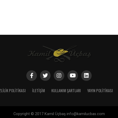
ZLILIK POLITIKASI
İLETIŞIM
KULLANIM ŞARTLARI
YAYIN POLITIKASI
Copyright © 2017 Kamil Üçbaş info@kamilucbas.com