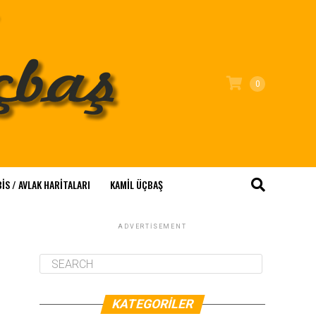
0
IS / AVLAK HARITALARI
KAMİL ÜÇBAŞ
ADVERTISEMENT
KATEGORILER