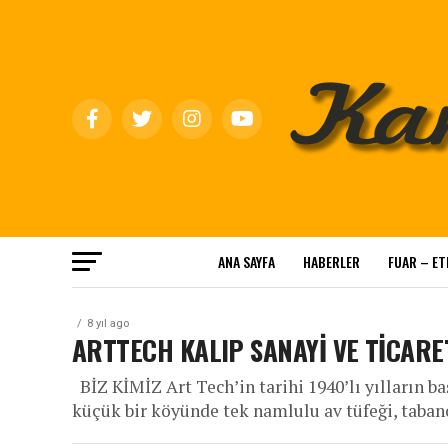
ANA SAYFA
HABERLER
FUAR – ET
8 yıl ago
ARTTECH KALIP SANAYİ VE TİCARET A
BİZ KİMİZ Art Tech’in tarihi 1940’lı yılların 
küçük bir köyünde tek namlulu av tüfeği, tabanca