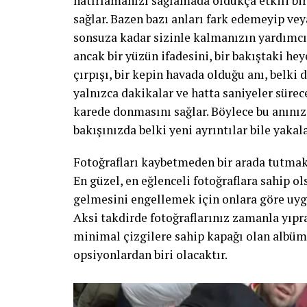
hatırlamanızı sağlamada oldukça etkili bi
sağlar. Bazen bazı anları fark edemeyip vey
sonsuza kadar sizinle kalmanızın yardımcısı
ancak bir yüzün ifadesini, bir bakıştaki hey
çırpışı, bir kepin havada olduğu anı, belki 
yalnızca dakikalar ve hatta saniyeler sürec
karede donmasını sağlar. Böylece bu anını
bakışınızda belki yeni ayrıntılar bile yaka
Fotoğrafları kaybetmeden bir arada tutmak
En güzel, en eğlenceli fotoğraflara sahip o
gelmesini engellemek için onlara göre uyg
Aksi takdirde fotoğraflarınız zamanla yıpran
minimal çizgilere sahip kapağı olan albüml
opsiyonlardan biri olacaktır.