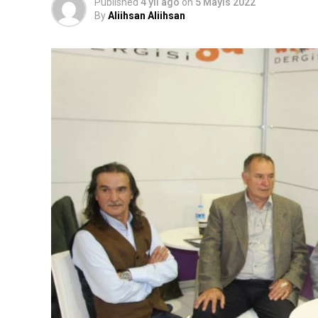
Published
4 yıl ago
on
5 Mayıs 2022
By
Aliihsan Aliihsan