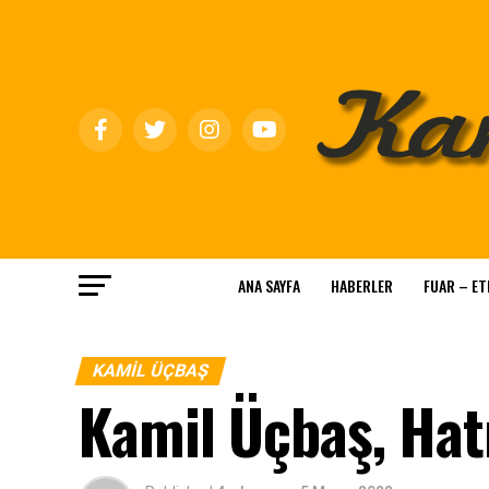
ANA SAYFA
HABERLER
FUAR – ET
KAMİL ÜÇBAŞ
Kamil Üçbaş, Hatır