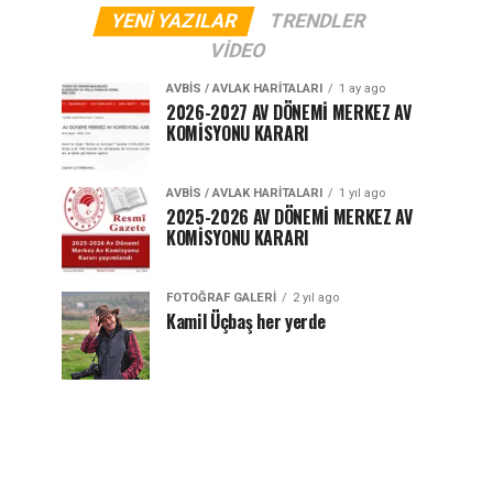
YENI YAZILAR
TRENDLER
VIDEO
AVBIS / AVLAK HARITALARI
1 ay ago
2026-2027 AV DÖNEMİ MERKEZ AV
KOMİSYONU KARARI
AVBIS / AVLAK HARITALARI
1 yıl ago
2025-2026 AV DÖNEMİ MERKEZ AV
KOMİSYONU KARARI
FOTOĞRAF GALERI
2 yıl ago
Kamil Üçbaş her yerde