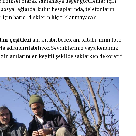
ıp fiziksel olarak saklamaya değer görülenler için
ı sosyal ağlarda, bulut hesaplarında, telefonların
 için harici disklerin hiç tıklanmayacak
üm çeşitleri
anı kitabı, bebek anı kitabı, mini foto
rle adlandırılabiliyor. Sevdikleriniz veya kendiniz
zin anılarını en keyifli şekilde saklarken dekoratif