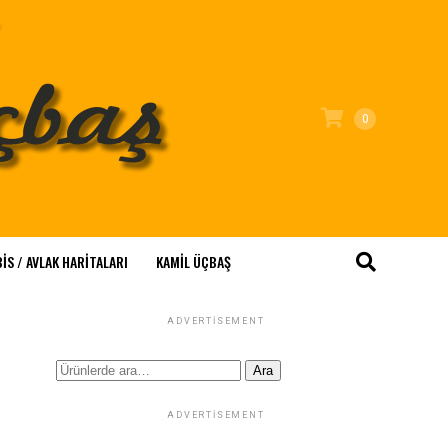
0
IS / AVLAK HARITALARI
KAMİL ÜÇBAŞ
ADVERTISEMENT
Ara:
Ara
ADVERTISEMENT