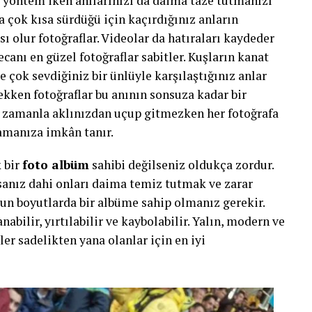
r yöntem iken anılarınızı da daima taze tutmanızı
a çok kısa sürdüğü için kaçırdığınız anların
 olur fotoğraflar. Videolar da hatıraları kaydeder
ecanı en güzel fotoğraflar sabitler. Kuşların kanat
de çok sevdiğiniz bir ünlüyle karşılaştığınız anlar
ekken fotoğraflar bu anının sonsuza kadar bir
z zamanla aklınızdan uçup gitmezken her fotoğrafa
lamanıza imkân tanır.
 bir
foto albüm
sahibi değilseniz oldukça zordur.
lsanız dahi onları daima temiz tutmak ve zarar
un boyutlarda bir albüme sahip olmanız gerekir.
abilir, yırtılabilir ve kaybolabilir. Yalın, modern ve
er sadelikten yana olanlar için en iyi