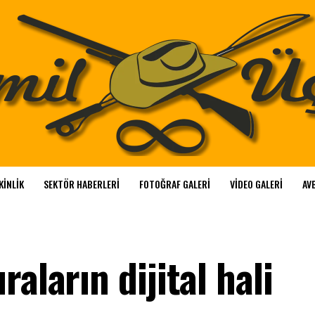
KINLIK
SEKTÖR HABERLERI
FOTOĞRAF GALERI
VIDEO GALERI
AVB
aların dijital hali