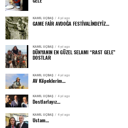
GELE’
KAMİL ÜÇBAŞ
4 yıl ago
GAME FAİR AVDOĞA FESTİVALİNDEYİZ…
KAMİL ÜÇBAŞ
4 yıl ago
DÜNYANIN EN GÜZEL SELAMI “RAST GELE”
DOSTLAR
KAMİL ÜÇBAŞ
4 yıl ago
AV Köpeklerim…
KAMİL ÜÇBAŞ
4 yıl ago
Dostlarlayız…
KAMİL ÜÇBAŞ
4 yıl ago
Ustam…