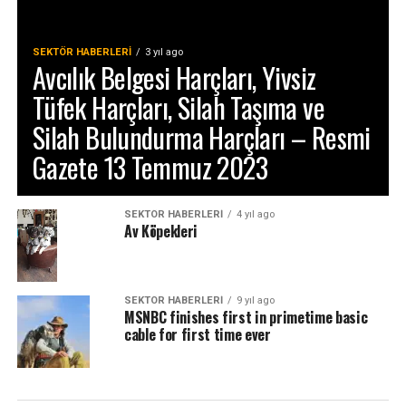
SEKTÖR HABERLERI
3 yıl ago
Avcılık Belgesi Harçları, Yivsiz
Tüfek Harçları, Silah Taşıma ve
Silah Bulundurma Harçları – Resmi
Gazete 13 Temmuz 2023
SEKTÖR HABERLERI
4 yıl ago
Av Köpekleri
SEKTÖR HABERLERI
9 yıl ago
MSNBC finishes first in primetime basic
cable for first time ever