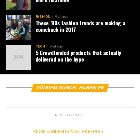
FASHION
9 yıl ago
These ’90s fashion trends are making a
comeback in 2017
TECH
9 yıl ago
5 Crowdfunded products that actually
delivered on the hype
GÜNDEM GÜNCEL HABERLER
ADVERTISEMENT
MORE GÜNDEM GÜNCEL HABERLER