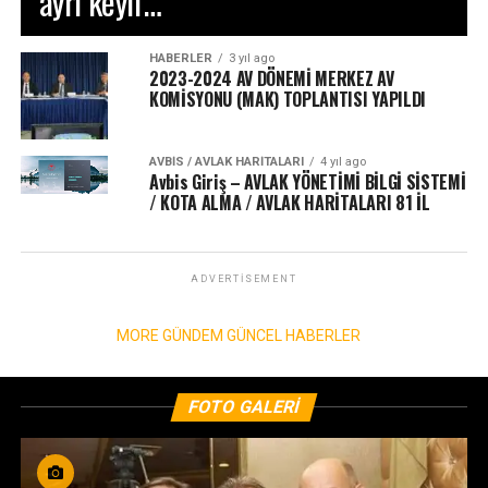
ayrı keyif…
HABERLER
3 yıl ago
2023-2024 AV DÖNEMİ MERKEZ AV
KOMİSYONU (MAK) TOPLANTISI YAPILDI
AVBIS / AVLAK HARITALARI
4 yıl ago
Avbis Giriş – AVLAK YÖNETİMİ BİLGİ SİSTEMİ
/ KOTA ALMA / AVLAK HARİTALARI 81 İL
ADVERTISEMENT
MORE GÜNDEM GÜNCEL HABERLER
FOTO GALERI