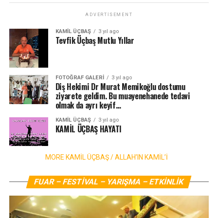
ADVERTISEMENT
KAMİL ÜÇBAŞ
3 yıl ago
Tevfik Üçbaş Mutlu Yıllar
FOTOĞRAF GALERI
3 yıl ago
Diş Hekimi Dr Murat Memikoğlu dostumu
ziyarete geldim. Bu muayenehanede tedavi
olmak da ayrı keyif…
KAMİL ÜÇBAŞ
3 yıl ago
KAMİL ÜÇBAŞ HAYATI
MORE KAMIL ÜÇBAŞ / ALLAH’IN KAMIL’I
FUAR – FESTİVAL – YARIŞMA – ETKİNLİK