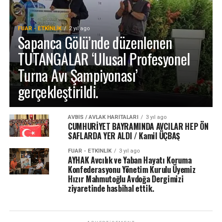
FUAR - ETKINLIK
2 yıl ago
Sapanca Gölü’nde düzenlenen
TUTANGALAR ‘Ulusal Profesyonel
Turna Avı Şampiyonası’
gerçekleştirildi.
AVBIS / AVLAK HARITALARI
3 yıl ago
CUMHURİYET BAYRAMINDA AVCILAR HEP ÖN
SAFLARDA YER ALDI / Kamil ÜÇBAŞ
FUAR - ETKINLIK
3 yıl ago
AYHAK Avcılık ve Yaban Hayatı Koruma
Konfederasyonu Yönetim Kurulu Üyemiz
Hızır Mahmutoğlu Avdoğa Dergimizi
ziyaretinde hasbihal ettik.