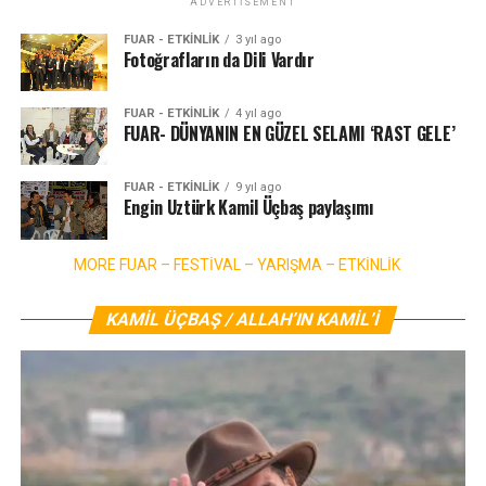
ADVERTISEMENT
FUAR - ETKINLIK
3 yıl ago
Fotoğrafların da Dili Vardır
FUAR - ETKINLIK
4 yıl ago
FUAR- DÜNYANIN EN GÜZEL SELAMI ‘RAST GELE’
FUAR - ETKINLIK
9 yıl ago
Engin Uztürk Kamil Üçbaş paylaşımı
MORE FUAR – FESTİVAL – YARIŞMA – ETKİNLİK
KAMIL ÜÇBAŞ / ALLAH’IN KAMIL’I