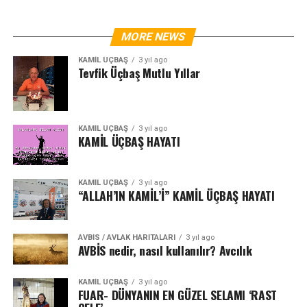
MORE NEWS
KAMİL ÜÇBAŞ
3 yıl ago
Tevfik Üçbaş Mutlu Yıllar
KAMİL ÜÇBAŞ
3 yıl ago
KAMİL ÜÇBAŞ HAYATI
KAMİL ÜÇBAŞ
3 yıl ago
“ALLAH’IN KAMİL’İ” KAMİL ÜÇBAŞ HAYATI
AVBIS / AVLAK HARITALARI
3 yıl ago
AVBİS nedir, nasıl kullanılır? Avcılık
KAMİL ÜÇBAŞ
3 yıl ago
FUAR- DÜNYANIN EN GÜZEL SELAMI ‘RAST