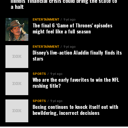
Illinois’ financial crisis could bring the state to
a halt
ENTERTAINMENT
9 yıl ago
The final 6 ‘Game of Thrones’ episodes
might feel like a full season
ENTERTAINMENT
9 yıl ago
Disney’s live-action Aladdin finally finds its
stars
SPORTS
9 yıl ago
Who are the early favorites to win the NFL
rushing title?
SPORTS
9 yıl ago
Boxing continues to knock itself out with
bewildering, incorrect decisions