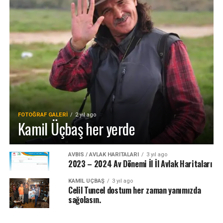
FOTOĞRAF GALERI
2 yıl ago
Kamil Üçbaş her yerde
AVBIS / AVLAK HARITALARI
3 yıl ago
2023 – 2024 Av Dönemi İl İl Avlak Haritaları
KAMİL ÜÇBAŞ
3 yıl ago
Celil Tuncel dostum her zaman yanımızda
sağolasın.