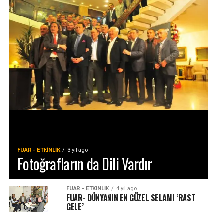
FUAR - ETKINLIK
3 yıl ago
Fotoğrafların da Dili Vardır
FUAR - ETKINLIK
4 yıl ago
FUAR- DÜNYANIN EN GÜZEL SELAMI ‘RAST
GELE’