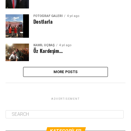
FOTOĞRAF GALERI
4 yıl ago
Dostlarla
KAMİL ÜÇBAŞ
4 yıl ago
Öz Kardeşim…
MORE POSTS
ADVERTISEMENT
KATEGORILER