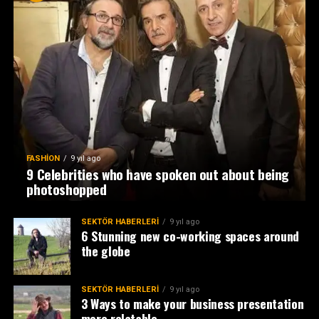
FASHION
9 yıl ago
9 Celebrities who have spoken out about being
photoshopped
SEKTÖR HABERLERI
9 yıl ago
6 Stunning new co-working spaces around
the globe
SEKTÖR HABERLERI
9 yıl ago
3 Ways to make your business presentation
more relatable