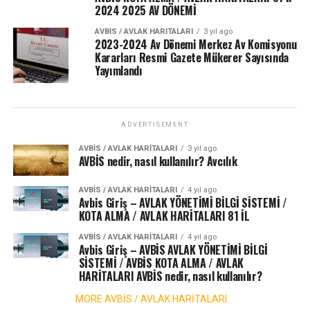
2024 2025 AV DÖNEMİ
AVBIS / AVLAK HARITALARI
3 yıl ago
2023-2024 Av Dönemi Merkez Av Komisyonu
Kararları Resmi Gazete Mükerer Sayısında
Yayımlandı
ADVERTISEMENT
AVBIS / AVLAK HARITALARI
3 yıl ago
AVBİS nedir, nasıl kullanılır? Avcılık
AVBIS / AVLAK HARITALARI
4 yıl ago
Avbis Giriş – AVLAK YÖNETİMİ BİLGİ SİSTEMİ /
KOTA ALMA / AVLAK HARİTALARI 81 İL
AVBIS / AVLAK HARITALARI
4 yıl ago
Avbis Giriş – AVBİS AVLAK YÖNETİMİ BİLGİ
SİSTEMİ / AVBİS KOTA ALMA / AVLAK
HARİTALARI AVBİS nedir, nasıl kullanılır?
MORE AVBİS / AVLAK HARİTALARI